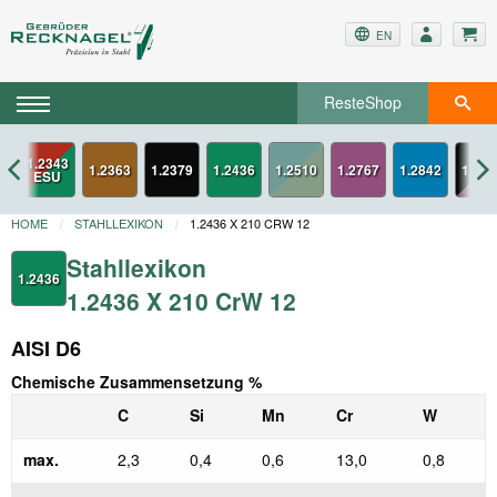
EN
ResteShop
1.2343
3
1.2363
1.2379
1.2436
1.2767
1.2842
1.334
ESU
HOME
STAHLLEXIKON
1.2436 X 210 CRW 12
Stahllexikon
1.2436
1.2436 X 210 CrW 12
AISI D6
Chemische Zusammensetzung %
C
Si
Mn
Cr
W
max.
2,3
0,4
0,6
13,0
0,8