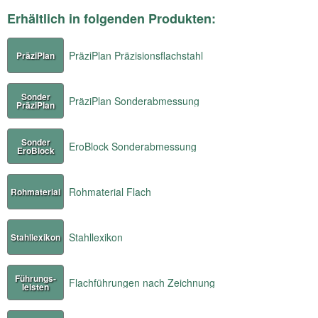
Erhältlich in folgenden Produkten:
PräziPlan Präzisionsflachstahl
PräziPlan
Sonder
PräziPlan Sonderabmessung
PräziPlan
Sonder
EroBlock Sonderabmessung
EroBlock
Rohmaterial Flach
Rohmaterial
Stahllexikon
Stahllexikon
Führungs-
Flachführungen nach Zeichnung
leisten