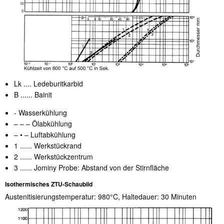
Lk .... Ledeburitkarbid
B ...... Bainit
- Wasserkühlung
– – – Ölabkühlung
– • – Luftabkühlung
1 ...... Werkstückrand
2 ...... Werkstückzentrum
3 ...... Jominy Probe: Abstand von der Stirnfläche
Isothermisches ZTU-Schaubild
Austenitisierungstemperatur: 980°C, Haltedauer: 30 Minuten