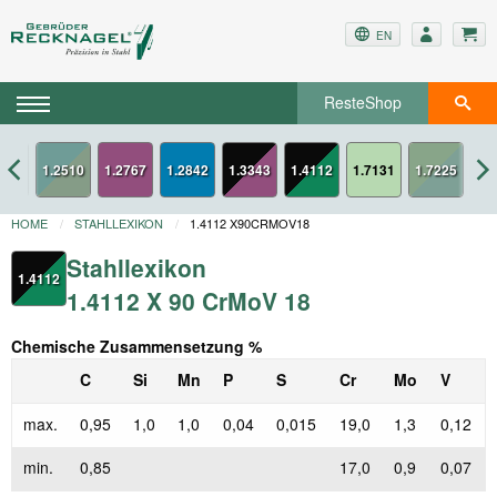
EN
ResteShop
2436
1.2767
1.2842
1.3343
1.4112
1.7131
HOME
STAHLLEXIKON
1.4112 X90CRMOV18
Stahllexikon
1.4112
1.4112 X 90 CrMoV 18
Chemische Zusammensetzung %
C
Si
Mn
P
S
Cr
Mo
V
max.
0,95
1,0
1,0
0,04
0,015
19,0
1,3
0,12
min.
0,85
17,0
0,9
0,07