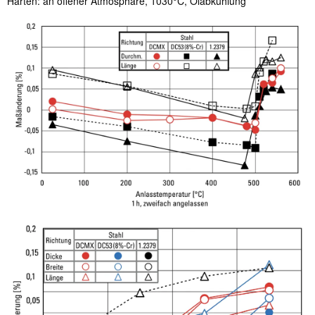
Härten: an offener Atmosphäre, 1030°C, Ölabkühlung