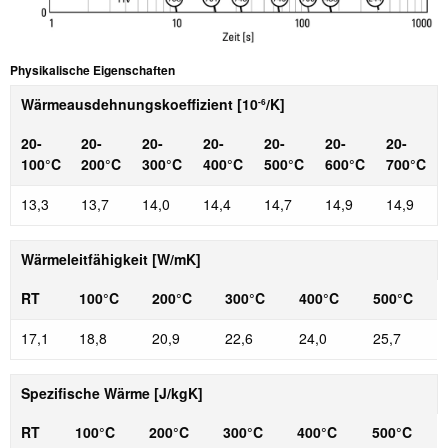
Physikalische Eigenschaften
Wärmeausdehnungskoeffizient [10
/K]
-6
20-
20-
20-
20-
20-
20-
20-
100°C
200°C
300°C
400°C
500°C
600°C
700°C
13,3
13,7
14,0
14,4
14,7
14,9
14,9
Wärmeleitfähigkeit [W/mK]
RT
100°C
200°C
300°C
400°C
500°C
17,1
18,8
20,9
22,6
24,0
25,7
Spezifische Wärme [J/kgK]
RT
100°C
200°C
300°C
400°C
500°C