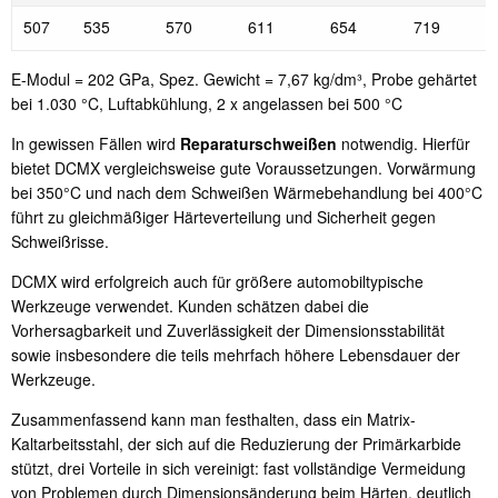
507
535
570
611
654
719
E-Modul = 202 GPa, Spez. Gewicht = 7,67 kg/dm³, Probe gehärtet
bei 1.030 °C, Luftabkühlung, 2 x angelassen bei 500 °C
In gewissen Fällen wird
Reparaturschweißen
notwendig. Hierfür
bietet DCMX vergleichsweise gute Voraussetzungen. Vorwärmung
bei 350°C und nach dem Schweißen Wärmebehandlung bei 400°C
führt zu gleichmäßiger Härteverteilung und Sicherheit gegen
Schweißrisse.
DCMX wird erfolgreich auch für größere automobiltypische
Werkzeuge verwendet. Kunden schätzen dabei die
Vorhersagbarkeit und Zuverlässigkeit der Dimensionsstabilität
sowie insbesondere die teils mehrfach höhere Lebensdauer der
Werkzeuge.
Zusammenfassend kann man festhalten, dass ein Matrix-
Kaltarbeitsstahl, der sich auf die Reduzierung der Primärkarbide
stützt, drei Vorteile in sich vereinigt: fast vollständige Vermeidung
von Problemen durch Dimensionsänderung beim Härten, deutlich