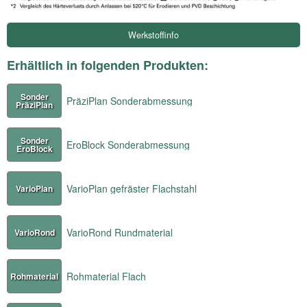
Werkstoffinfo
Erhältlich in folgenden Produkten:
Sonder
PräziPlan Sonderabmessung
PräziPlan
Sonder
EroBlock Sonderabmessung
EroBlock
VarioPlan gefräster Flachstahl
VarioPlan
VarioRond Rundmaterial
VarioRond
Rohmaterial Flach
Rohmaterial