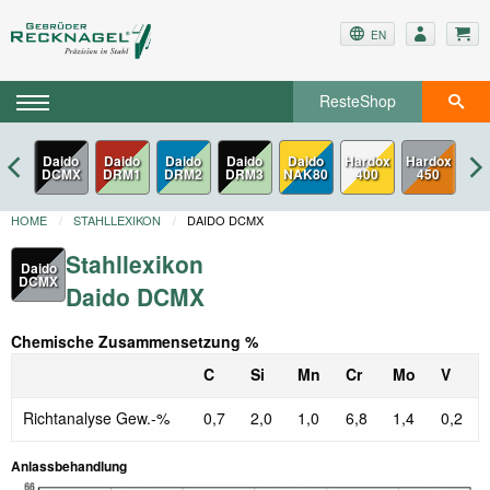
EN
ResteShop
Daido
Daido
Daido
Daido
Daido
Hardox
Hardox
Har
DCMX
DRM1
DRM2
DRM3
NAK80
400
450
5
HOME
STAHLLEXIKON
DAIDO DCMX
Stahllexikon
Daido
DCMX
Daido DCMX
Chemische Zusammensetzung %
C
Si
Mn
Cr
Mo
V
Richtanalyse Gew.-%
0,7
2,0
1,0
6,8
1,4
0,2
Anlassbehandlung