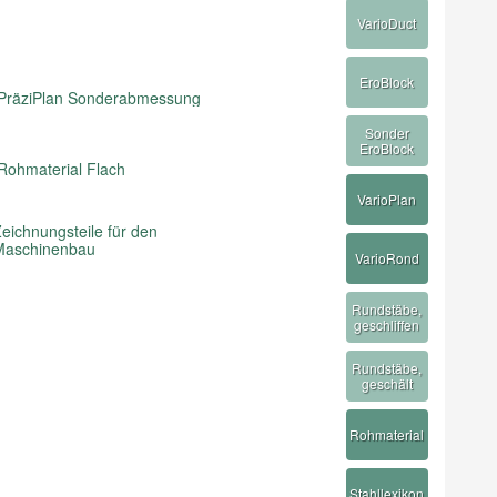
VarioDuct
EroBlock
PräziPlan Sonderabmessung
Sonder
EroBlock
Rohmaterial Flach
VarioPlan
eichnungsteile für den
Maschinenbau
VarioRond
Rundstäbe,
geschliffen
Rundstäbe,
geschält
Rohmaterial
Stahllexikon