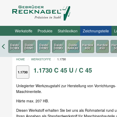
Werkstoffe
Produkte
Stahllexikon
Zeichnungsteile
L
HOME
WERKSTOFFE
1.1730
1.1730 C 45 U / C 45
1.1730
Unlegierter Werkzeugstahl zur Herstellung von Vorrichtungs
Maschinenteile.
Härte max. 207 HB.
Diesen Werkstoff erhalten Sie bei uns als Rohmaterial rund und
Ihren Angaben als Standardwerkstoff für Maschinenbauteile 