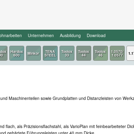
ohnarbeiten
Unternehmen
Ausbildung
Download
1.1
- und Maschinenteilen sowie Grundplatten und Distanzleisten von Werkz
 flach, als Präzisionsflachstahl, als VarioPlan mit feinbearbeiteter Di
und gehärtete Führungsleisten unter 40 mm Dicke.