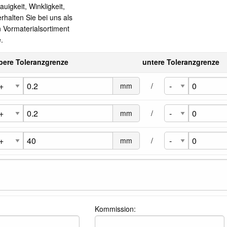
igkeit, Winkligkeit,
rhalten Sie bei uns als
 Vormaterialsortiment
.
bere Toleranzgrenze
untere Toleranzgrenze
mm
/
mm
/
mm
/
Kommission: