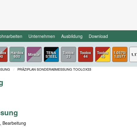
ohnarbeiten
Unternehmen
Ausbildung
Download
dox
TENA
Toolox
Toolox
Toolox
1.0570/
Minkor
1.1
00
STEEL
33
44
46
1.0577
SSUNG
PRÄZIPLAN SONDERABMESSUNG TOOLOX33
g
ssung
n, Bearbeitung