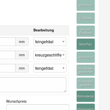
VarioDuct
EroBlock
Sonder
Bearbeitung
EroBlock
mm
VarioPlan
mm
VarioRond
mm
Rundstäbe,
geschliffen
Rundstäbe,
geschält
Rohmaterial
Wunschpreis:
Stahllexikon