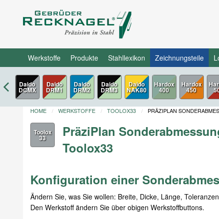
Werkstoffe
Produkte
Stahllexikon
Zeichnungsteile
L
Daido
Daido
Daido
Daido
Daido
Hardox
Har
DCMX
DRM1
DRM2
DRM3
NAK80
450
5
HOME
WERKSTOFFE
TOOLOX33
PRÄZIPLAN SONDERABME
PräziPlan Sonderabmessun
Toolox
33
Toolox33
Konfiguration einer Sonderabme
Ändern Sie, was Sie wollen: Breite, Dicke, Länge, Toleranze
Den Werkstoff ändern Sie über obigen Werkstoffbuttons.