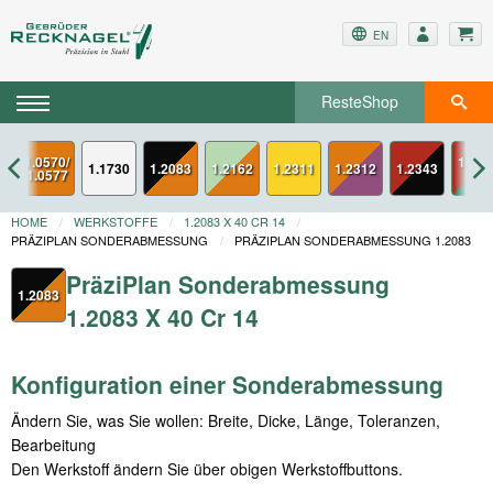
EN
ResteShop
x
1.0570/
1.234
1.1730
1.2083
1.2162
1.2311
1.2312
1.2343
1.0577
ESU
HOME
WERKSTOFFE
1.2083 X 40 CR 14
PRÄZIPLAN SONDERABMESSUNG
PRÄZIPLAN SONDERABMESSUNG 1.2083
PräziPlan Sonderabmessung
1.2083
1.2083 X 40 Cr 14
Konfiguration einer Sonderabmessung
Ändern Sie, was Sie wollen: Breite, Dicke, Länge, Toleranzen,
Bearbeitung
Den Werkstoff ändern Sie über obigen Werkstoffbuttons.