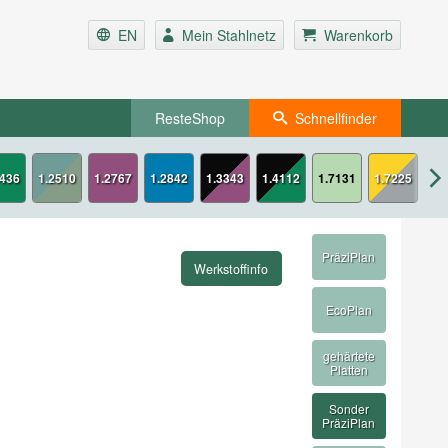
EN
Mein Stahlnetz
Warenkorb
ResteShop
Schnellfinder
2436
1.2767
1.2842
1.3343
1.4112
1.7131
1.7225
PräziPlan
Werkstoffinfo
EcoPlan
gehärtete
Platten
Sonder
PräziPlan