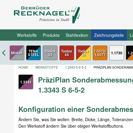
Werkstoffe
Produkte
Stahllexikon
Zeichnungsteile
L
TENA
Toolox
Toolox
Toolox
1.0570/
Minkor
1.1730
1.
STEEL
33
44
46
1.0577
HOME
WERKSTOFFE
1.3343 S 6-5-2
PRÄZIPLAN SONDERAB
PräziPlan Sonderabmessun
1.3343
1.3343 S 6-5-2
Konfiguration einer Sonderabme
Ändern Sie, was Sie wollen: Breite, Dicke, Länge, Toleranze
Den Werkstoff ändern Sie über obigen Werkstoffbuttons.