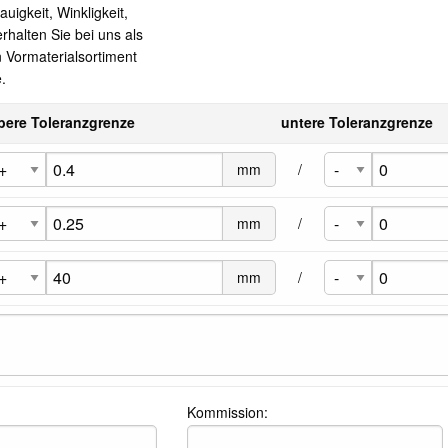
igkeit, Winkligkeit,
rhalten Sie bei uns als
 Vormaterialsortiment
.
bere Toleranzgrenze
untere Toleranzgrenze
mm
/
mm
/
mm
/
Kommission: