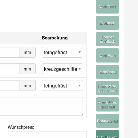
VarioDuct
EroBlock
Sonder
Bearbeitung
EroBlock
mm
VarioPlan
mm
VarioRond
mm
Rundstäbe,
geschliffen
Rundstäbe,
geschält
Rohmaterial
Wunschpreis:
Stahllexikon