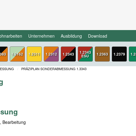
ohnarbeiten
Unternehmen
Ausbildung
Download
1.2343
2083
1.2162
1.2311
1.2312
1.2343
1.2363
1.2379
1.
ESU
MESSUNG
PRÄZIPLAN SONDERABMESSUNG 1.3343
g
ssung
n, Bearbeitung