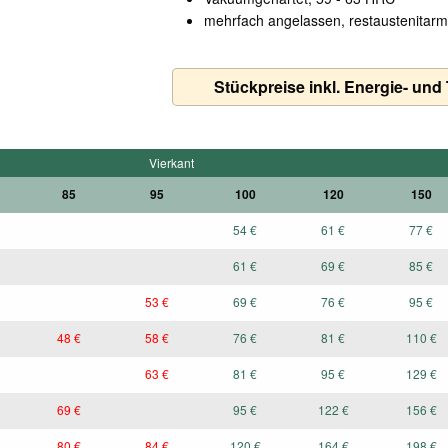
mehrfach angelassen, restaustenitar
Stückpreise inkl. Energie- und
Vierkant
85
95
100
120
150
54 €
61 €
77 €
61 €
69 €
85 €
53 €
69 €
76 €
95 €
48 €
58 €
76 €
81 €
110 €
63 €
81 €
95 €
129 €
69 €
95 €
122 €
156 €
80 €
84 €
120 €
164 €
198 €