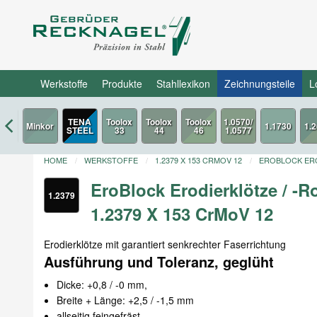
Werkstoffe
Produkte
Stahllexikon
Zeichnungsteile
L
TENA
STEEL
HOME
WERKSTOFFE
1.2379 X 153 CRMOV 12
EROBLOCK ERO
EroBlock Erodierklötze / -
1.2379
1.2379 X 153 CrMoV 12
Erodierklötze mit garantiert senkrechter Faserrichtung
Ausführung und Toleranz, geglüht
Dicke: +0,8 / -0 mm,
Breite + Länge: +2,5 / -1,5 mm
allseitig feingefräst