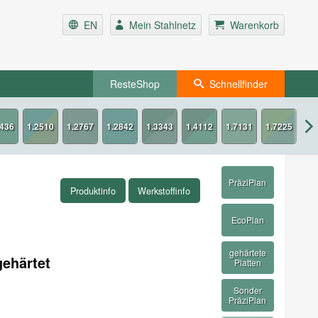
EN
Mein Stahlnetz
Warenkorb
ResteShop
Schnellfinder
PräziPlan
Produktinfo
Werkstoffinfo
EcoPlan
gehärtete
gehärtet
Platten
Sonder
PräziPlan