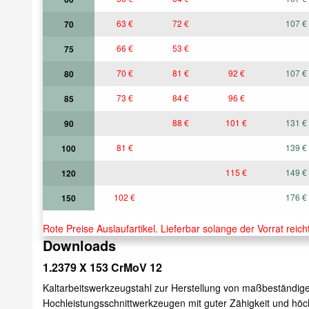
63 €
72 €
107 €
70
66 €
53 €
75
70 €
81 €
92 €
107 €
80
73 €
84 €
96 €
85
88 €
101 €
131 €
90
81 €
139 €
100
115 €
149 €
120
102 €
176 €
150
Rote Preise Auslaufartikel. Lieferbar solange der Vorrat reicht
Downloads
1.2379 X 153 CrMoV 12
Kaltarbeitswerkzeugstahl zur Herstellung von maßbeständig
Hochleistungsschnittwerkzeugen mit guter Zähigkeit und höch