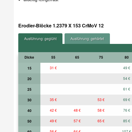
Erodier-Blöcke 1.2379 X 153 CrMoV 12
Ausführung: geglüht
Ausführung: gehärtet
Dicke
55
65
75
80
31 €
49 €
15
54 €
20
61 €
25
35 €
53 €
69 €
30
42 €
48 €
58 €
76 €
40
49 €
57 €
65 €
85 €
50
56 €
64 €
107 €
60