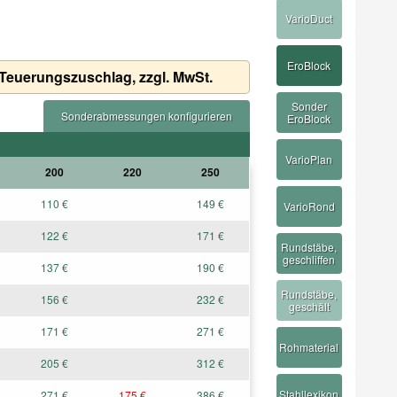
m
VarioDuct
EroBlock
 Teuerungszuschlag, zzgl. MwSt.
Sonder
Sonderabmessungen konfigurieren
EroBlock
VarioPlan
200
220
250
110 €
149 €
VarioRond
122 €
171 €
Rundstäbe,
geschliffen
137 €
190 €
Rundstäbe,
156 €
232 €
geschält
171 €
271 €
Rohmaterial
205 €
312 €
Stahllexikon
271 €
175 €
386 €