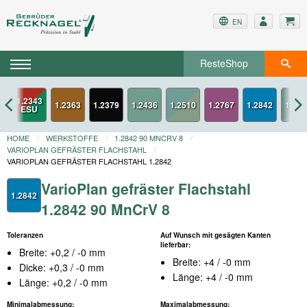
EN
ResteShop
1.2343
1.2363
1.2379
1.2767
1.2842
ESU
HOME
WERKSTOFFE
1.2842 90 MNCRV 8
VARIOPLAN GEFRÄSTER FLACHSTAHL
VARIOPLAN GEFRÄSTER FLACHSTAHL 1.2842
VarioPlan gefräster Flachstahl
1.2842
1.2842 90 MnCrV 8
Toleranzen
Auf Wunsch mit gesägten Kanten
lieferbar:
Breite: +0,2 / -0 mm
Breite: +4 / -0 mm
Dicke: +0,3 / -0 mm
Länge: +4 / -0 mm
Länge: +0,2 / -0 mm
Minimalabmessung:
Maximalabmessung: