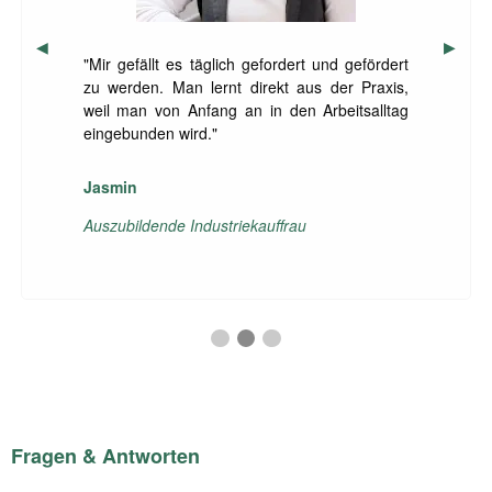
Previous Slide
◀︎
Next S
▶︎
"Mir gefällt es täglich gefordert und gefördert
zu werden. Man lernt direkt aus der Praxis,
weil man von Anfang an in den Arbeitsalltag
eingebunden wird."
Jasmin
Auszubildende Industriekauffrau
Das sagt Maximilian, Auszubildender 
Das sagt Jasmin, Auszubildende Ind
Das sagt Christin, kaufmännisc
Fragen & Antworten