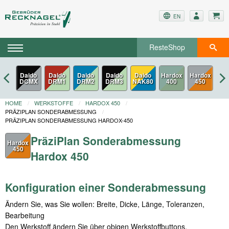
EN
ResteShop
Daido
Daido
Daido
Daido
Daido
Hardox
Har
DCMX
DRM1
DRM2
DRM3
NAK80
450
5
HOME
WERKSTOFFE
HARDOX 450
PRÄZIPLAN SONDERABMESSUNG
PRÄZIPLAN SONDERABMESSUNG HARDOX-450
PräziPlan Sonderabmessung
Hardox
450
Hardox 450
Konfiguration einer Sonderabmessung
Ändern Sie, was Sie wollen: Breite, Dicke, Länge, Toleranzen,
Bearbeitung
Den Werkstoff ändern Sie über obigen Werkstoffbuttons.