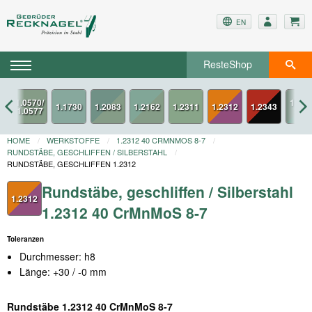
EN
ResteShop
1.2312
1.2343
HOME
WERKSTOFFE
1.2312 40 CRMNMOS 8-7
RUNDSTÄBE, GESCHLIFFEN / SILBERSTAHL
RUNDSTÄBE, GESCHLIFFEN 1.2312
Rundstäbe, geschliffen / Silberstahl
1.2312
1.2312 40 CrMnMoS 8-7
Toleranzen
Durchmesser: h8
Länge: +30 / -0 mm
Rundstäbe 1.2312 40 CrMnMoS 8-7