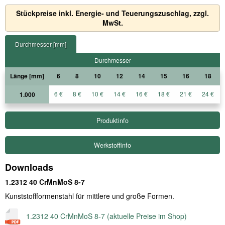
Stückpreise inkl. Energie- und Teuerungszuschlag, zzgl.
MwSt.
Durchmesser [mm]
Durchmesser
Länge [mm]
6
8
10
12
14
15
16
18
6 €
8 €
10 €
14 €
16 €
18 €
21 €
24 €
1.000
Produktinfo
Werkstoffinfo
Downloads
1.2312 40 CrMnMoS 8-7
Kunststoffformenstahl für mittlere und große Formen.
1.2312 40 CrMnMoS 8-7 (aktuelle Preise im Shop)