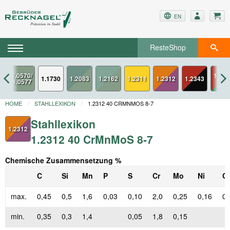
EN
ResteShop
x
1.234
1.1730
1.2311
1.2312
1.2343
ESU
HOME
STAHLLEXIKON
1.2312 40 CRMNMOS 8-7
Stahllexikon
1.2312
1.2312 40 CrMnMoS 8-7
Chemische Zusammensetzung %
C
Si
Mn
P
S
Cr
Mo
Ni
C
max.
0,45
0,5
1,6
0,03
0,10
2,0
0,25
0,16
0,
min.
0,35
0,3
1,4
0,05
1,8
0,15