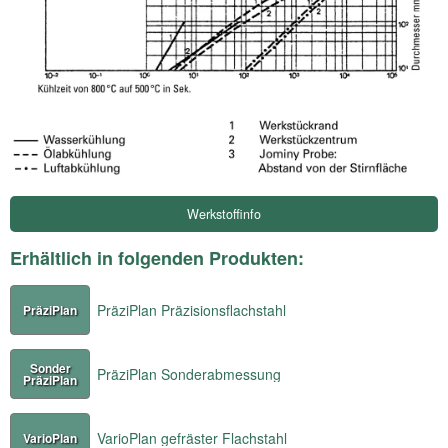
Werkstoffinfo
Erhältlich in folgenden Produkten:
PräziPlan Präzisionsflachstahl
PräziPlan
Sonder
PräziPlan Sonderabmessung
PräziPlan
VarioPlan gefräster Flachstahl
VarioPlan