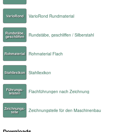
VarioRond Rundmaterial
VarioRond
Rundstäbe,
Rundstäbe, geschliffen / Silberstahl
geschliffen
Rohmaterial Flach
Rohmaterial
Stahllexikon
Stahllexikon
Führungs-
Flachführungen nach Zeichnung
leisten
Zeichnungs-
Zeichnungsteile für den Maschinenbau
teile
Downloads