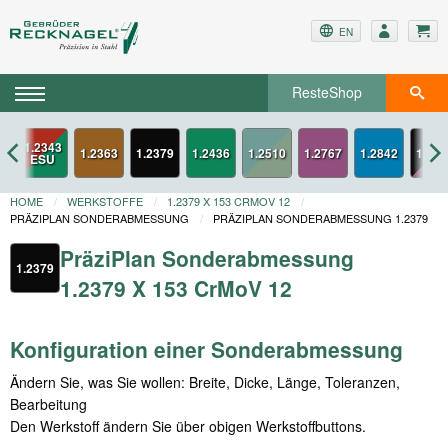
EN
ResteShop
1.2343
3
1.2363
1.2379
1.2436
1.2767
1.2842
1.334
ESU
HOME
WERKSTOFFE
1.2379 X 153 CRMOV 12
PRÄZIPLAN SONDERABMESSUNG
PRÄZIPLAN SONDERABMESSUNG 1.2379
PräziPlan Sonderabmessung
1.2379
1.2379 X 153 CrMoV 12
Konfiguration einer Sonderabmessung
Ändern Sie, was Sie wollen: Breite, Dicke, Länge, Toleranzen,
Bearbeitung
Den Werkstoff ändern Sie über obigen Werkstoffbuttons.