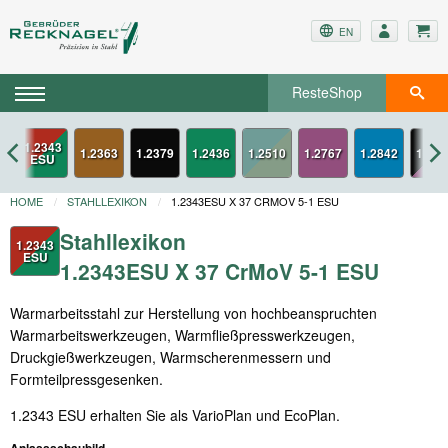
EN
ResteShop
1.2343
3
1.2363
1.2379
1.2436
1.2767
1.2842
1.334
ESU
HOME
STAHLLEXIKON
1.2343ESU X 37 CRMOV 5-1 ESU
Stahllexikon
1.2343
ESU
1.2343ESU X 37 CrMoV 5-1 ESU
Warmarbeitsstahl zur Herstellung von hochbeanspruchten
Warmarbeitswerkzeugen, Warmfließpresswerkzeugen,
Druckgießwerkzeugen, Warmscherenmessern und
Formteilpressgesenken.
1.2343 ESU erhalten Sie als VarioPlan und EcoPlan.
Anlassschaubild