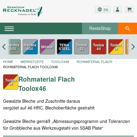
EN
ResteShop
ox
Hardox
TENA
Toolox
Toolox
Toolox
1.057
Minkor
600
STEEL
33
44
46
1.057
HOME
WERKSTOFFE
TOOLOX46
ROHMATERIAL FLACH
ROHMATERIAL FLACH TOOLOX46
Rohmaterial Flach
Toolox
46
Toolox46
Gewalzte Bleche und Zuschnitte daraus
vergütet auf 46 HRC, Blechoberfläche gestrahlt
Gewalzte Bleche gemäß „Abmessungsprogramm und Toleranzen
für Grobbleche aus Werkzeugstahl von SSAB Plate“