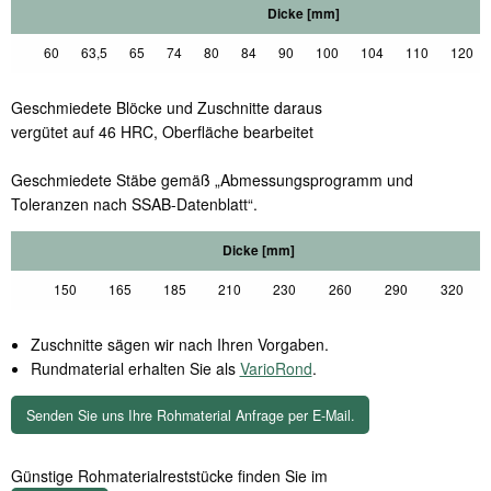
Dicke [mm]
60
63,5
65
74
80
84
90
100
104
110
120
Geschmiedete Blöcke und Zuschnitte daraus
vergütet auf 46 HRC, Oberfläche bearbeitet
Geschmiedete Stäbe gemäß „Abmessungsprogramm und
Toleranzen nach SSAB-Datenblatt“.
Dicke [mm]
150
165
185
210
230
260
290
320
Zuschnitte sägen wir nach Ihren Vorgaben.
Rundmaterial erhalten Sie als
VarioRond
.
Senden Sie uns Ihre Rohmaterial Anfrage per E-Mail.
Günstige Rohmaterialreststücke finden Sie im